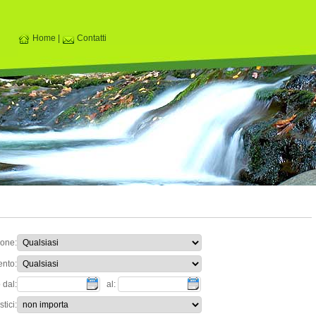
Home
|
Contatti
ione:
ento:
 dal:
al:
tici: