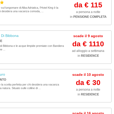
da € 115
sul lungomare di Alba Adriatica, l’Hotel King è la
hi desidera una vacanza comoda, ...
a persona a notte
in
PENSIONE COMPLETA
 Di Bibbona
scade il 9 agosto
ME
da € 1110
a di Bibbona e le acque limpide premiate con Bandiera
e ...
ad alloggio a settimana
in
RESIDENCE
uro
scade il 10 agosto
ENTO
da € 30
è la scelta perfetta per chi desidera una vacanza
 natura. Situato sulle colline di ...
a persona a notte
in
RESIDENCE
scade il 16 agosto