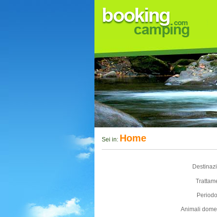
Home
Sei in:
Destinaz
Trattam
Periodo
Animali domes