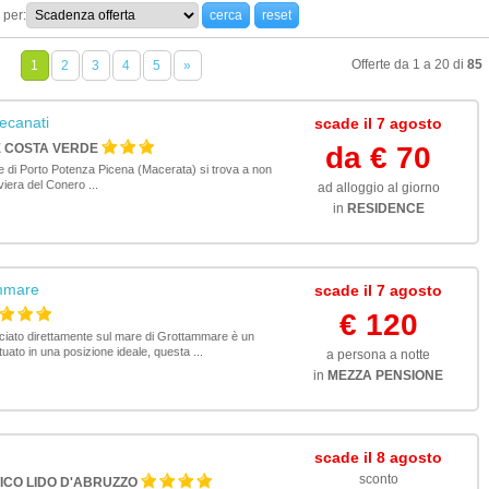
 per:
Offerte da 1 a 20 di
85
1
2
3
4
5
»
ecanati
scade il 7 agosto
E COSTA VERDE
da € 70
 di Porto Potenza Picena (Macerata) si trova a non
viera del Conero ...
ad alloggio al giorno
in
RESIDENCE
mmare
scade il 7 agosto
€ 120
cciato direttamente sul mare di Grottammare è un
ituato in una posizione ideale, questa ...
a persona a notte
in
MEZZA PENSIONE
scade il 8 agosto
sconto
TICO LIDO D'ABRUZZO