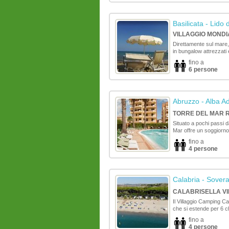
Basilicata
- Lido 
VILLAGGIO MONDI
Direttamente sul mare, 
in bungalow attrezzati 
fino a
6 persone
Abruzzo
- Alba Ad
TORRE DEL MAR 
Situato a pochi passi d
Mar offre un soggiorno 
fino a
4 persone
Calabria
- Sovera
CALABRISELLA VI
Il Villaggio Camping Ca
che si estende per 6 chi
fino a
4 persone