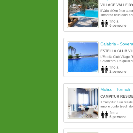
VILLAGE VALLE D
il Valle d’Oro è un aut
Immerso nelle dolci col
fino a
6 persone
Calabria
- Sovera
ESTELLA CLUB VI
L'Estella Club Village 
Catanzaro. Da qui si pu
fino a
2 persone
Molise
- Termoli
CAMPITUR RESID
Il Campitur è un reside
ampi e confortevoli, dotat
fino a
6 persone