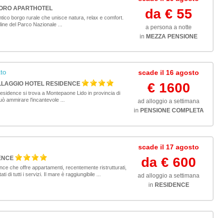
'ORO APARTHOTEL
da € 55
entico borgo rurale che unisce natura, relax e comfort.
line del Parco Nazionale ...
a persona a notte
in
MEZZA PENSIONE
to
scade il 16 agosto
LLAGGIO HOTEL RESIDENCE
€ 1600
Residence si trova a Montepaone Lido in provincia di
ò ammirare l'incantevole ...
ad alloggio a settimana
in
PENSIONE COMPLETA
scade il 17 agosto
ENCE
da € 600
nce che offre appartamenti, recentemente ristrutturati,
i di tutti i servizi. Il mare è raggiungibile ...
ad alloggio a settimana
in
RESIDENCE