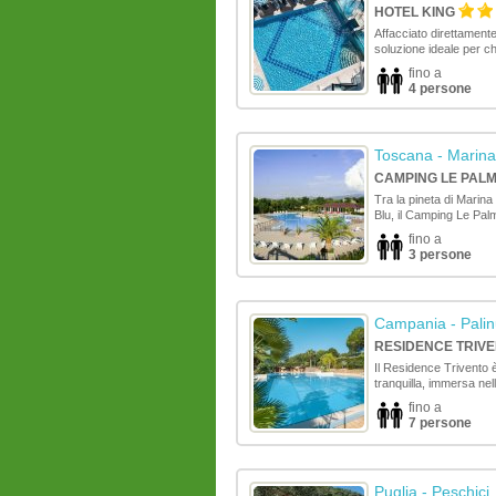
HOTEL KING
Affacciato direttamente 
soluzione ideale per c
fino a
4 persone
Toscana
- Marina
CAMPING LE PAL
Tra la pineta di Marin
Blu, il Camping Le Palm
fino a
3 persone
Campania
- Palin
RESIDENCE TRIV
Il Residence Trivento 
tranquilla, immersa nella
fino a
7 persone
Puglia
- Peschici