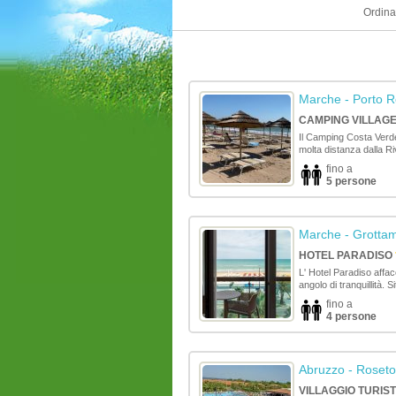
Ordina
Marche
- Porto R
CAMPING VILLAG
Il Camping Costa Verde
molta distanza dalla Ri
fino a
5 persone
Marche
- Grotta
HOTEL PARADISO
L' Hotel Paradiso affa
angolo di tranquillità. S
fino a
4 persone
Abruzzo
- Roseto
VILLAGGIO TURIS