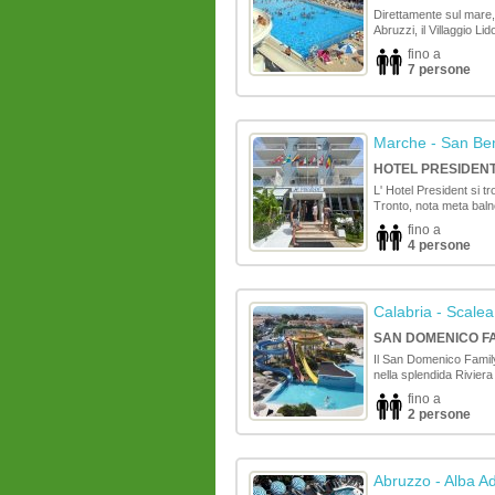
Direttamente sul mare, 
Abruzzi, il Villaggio Lid
fino a
7 persone
Marche
- San Ben
HOTEL PRESIDEN
L' Hotel President si tr
Tronto, nota meta balne
fino a
4 persone
Calabria
- Scalea
SAN DOMENICO FA
Il San Domenico Family
nella splendida Riviera 
fino a
2 persone
Abruzzo
- Alba Ad