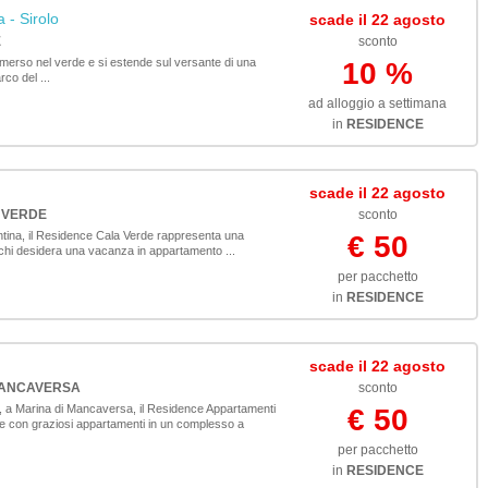
- Sirolo
scade il 22 agosto
E
sconto
mmerso nel verde e si estende sul versante di una
10 %
rco del ...
ad alloggio a settimana
in
RESIDENCE
scade il 22 agosto
 VERDE
sconto
entina, il Residence Cala Verde rappresenta una
€ 50
 chi desidera una vacanza in appartamento ...
per pacchetto
in
RESIDENCE
scade il 22 agosto
MANCAVERSA
sconto
, a Marina di Mancaversa, il Residence Appartamenti
€ 50
e con graziosi appartamenti in un complesso a
per pacchetto
in
RESIDENCE