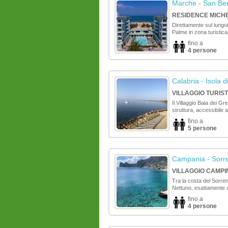
Marche
- San Ben
RESIDENCE MICH
Direttamente sul lungom
Palme in zona turistica
fino a
4 persone
Calabria
- Isola 
VILLAGGIO TURIST
Il Villaggio Baia dei G
struttura, accessibile ai
fino a
5 persone
Campania
- Sorr
VILLAGGIO CAMP
Tra la costa del Sorren
Nettuno, esattamente a
fino a
4 persone