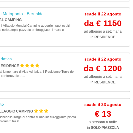
di Metaponto - Bernalda
scade il 22 agosto
AL CAMPING
da € 1150
il Villaggio Mondial Camping accoglie i suoi ospiti
e nelle ampie piazzole ombreggiate. Il mare e ...
ad alloggio a settimana
in
RESIDENCE
riatica
scade il 22 agosto
RESIDENCE
da € 1200
al lungomare di Alba Adriatica, il Residence Torre del
confortevole e ...
ad alloggio a settimana
in
RESIDENCE
to
scade il 23 agosto
LLAGGIO CAMPING
€ 13
labrisella sorge al centro di una lussureggiante pineta
lometri tra le ...
a persona a notte
in
SOLO PIAZZOLA