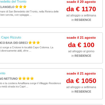
edetto del Tronto
scade il 20 agosto
ELANGELO
da € 1170
are di San Benedetto del Tronto, nella Riviera delle
 ben servita, con spiaggia ...
ad alloggio a settimana
in
RESIDENCE
di Capo Rizzuto
scade il 21 agosto
ICO BAIA DEI GRECI
da € 100
reci sorge a Crotone in località Capo Colonna. La
 diversamente abili, ofrre ...
ad alloggio al giorno
in
RESIDENCE
ento
scade il 21 agosto
ING NETTUNO
da € 1050
to e la costiera Amalfitana sorge il Villaggio Residence
 metà strada tra Capri ...
ad alloggio a settimana
in
RESIDENCE