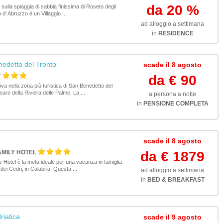
da 20 %
sulla spiaggia di sabbia finissima di Roseto degli
o d’ Abruzzo è un Villaggio ...
ad alloggio a settimana
in
RESIDENCE
edetto del Tronto
scade il 8 agosto
T
da € 90
ova nella zona più turistica di San Benedetto del
are della Riviera delle Palme. La ...
a persona a notte
in
PENSIONE COMPLETA
scade il 8 agosto
MILY HOTEL
da € 1879
 Hotel è la meta ideale per una vacanza in famiglia
dei Cedri, in Calabria. Questa ...
ad alloggio a settimana
in
BED & BREAKFAST
riatica
scade il 9 agosto