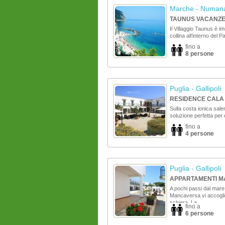
Marche
- Numana 
TAUNUS VACANZ
Il Villaggio Taunus è i
collina all’interno del Pa
fino a
8 persone
Puglia
- Gallipoli
RESIDENCE CALA
Sulla costa ionica sal
soluzione perfetta per
fino a
4 persone
Puglia
- Gallipoli
APPARTAMENTI 
A pochi passi dal mare
Mancaversa vi accogli
schiera. La ...
fino a
6 persone