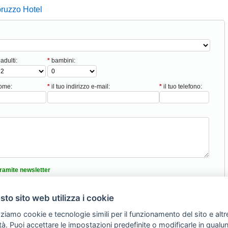
bruzzo Hotel
adulti:
*
bambini:
nome:
*
il tuo indirizzo e-mail:
*
il tuo telefono:
ramite newsletter
tici
ANIMALI NON AMMESSI
to sito web utilizza i cookie
nformativa sulla privacy
zziamo cookie e tecnologie simili per il funzionamento del sito e altr
Torna Su
lità. Puoi accettare le impostazioni predefinite o modificarle in qual