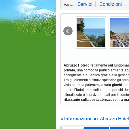
Servizi
Condizioni
Vai a:
Abruzzo Hotel
direttamente
sul lungomar
privata
, una comodità particolarmente appr
accogliente e autentica grazie alla gestione
Tra gli elementi distintivi spiccano gli a
vista mare, la
palestra,
la
sala giochi
e l
inoltre l’hotel una scelta ideale per chi 
climatizzate e i servizi pensati per il com
rilassante sulla costa abruzzese, tra mare
» Informazioni su
: Abruzzo Hotel