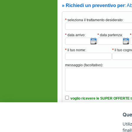
» Richiedi un preventivo per
: A
*
seleziona il trattamento desiderato:
*
data arrivo:
*
data partenza:
*
*
il tuo nome:
*
il tuo cog
messaggio (facoltativo):
voglio ricevere le SUPER OFFERTE t
ho intenzione di portare animali domes
Ques
ho letto e accettato le condizioni nell’i
Utili
fina