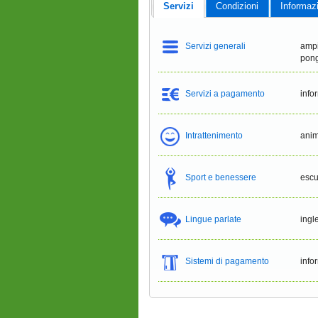
Servizi
Condizioni
Informaz
Servizi generali
ampi
pong
Servizi a pagamento
info
Intrattenimento
anim
Sport e benessere
escu
Lingue parlate
ingl
Sistemi di pagamento
info