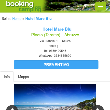
Navig
Hotel Mare Blu
Sei in:
Home
Hotel Mare Blu
Pineto (Teramo) - Abruzzo
Via Francia, 1 - I-64025
Pineto (TE)
Tel:
0859490545
WhatsApp:
3334885690
PREVENTIVO
Info
Mappa
Previous
Nex