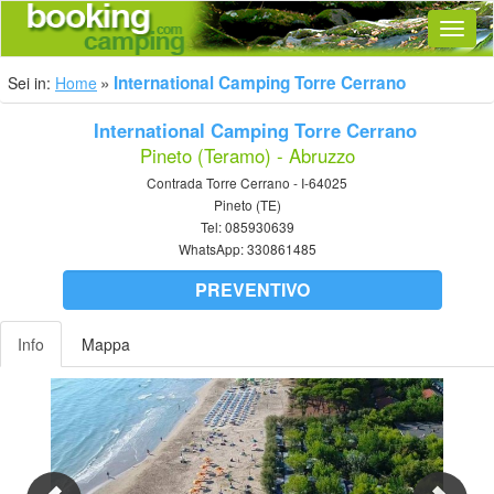
Navig
International Camping Torre Cerrano
Sei in:
Home
International Camping Torre Cerrano
Pineto (Teramo) - Abruzzo
Contrada Torre Cerrano - I-64025
Pineto (TE)
Tel:
085930639
WhatsApp:
330861485
PREVENTIVO
Info
Mappa
Previous
Nex