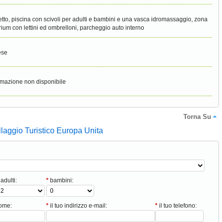
etto, piscina con scivoli per adulti e bambini e una vasca idromassaggio, zona
rium con lettini ed ombrelloni, parcheggio auto interno
ese
rmazione non disponibile
Torna Su
illaggio Turistico Europa Unita
adulti:
*
bambini:
nome:
*
il tuo indirizzo e-mail:
*
il tuo telefono: