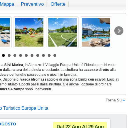
Mappa
Preventivo
Offerte
e a
Silvi Marina
, in Abruzzo. Il Villaggio Europa Unita è l’ideale per chi vuole
o dalla natura
della pineta circostante. La struttura ha
accesso diretto
alla
ideale per lunghe passeggiate e giochi in famiglia.
io. Dispone di
vasca idromassaggio
e di una
zona bimbi con scivoli
. Lasciati
terno situato a pochi passi dalla struttura. C’è anche l’opzione di ordinare
mici a 4 zampe
sono i benvenuti.
Torna Su
io Turistico Europa Unita
 AGOSTO
Dal 22 Ago Al 29 Ago