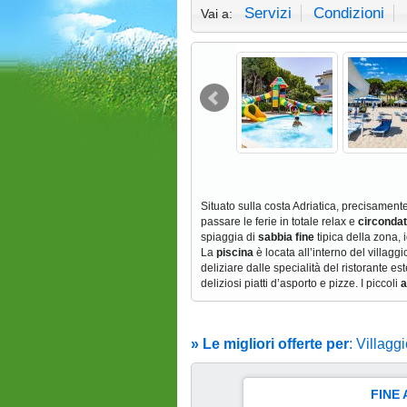
Servizi
Condizioni
Vai a:
Situato sulla costa Adriatica, precisament
passare le ferie in totale relax e
circondat
spiaggia
di
sabbia fine
tipica della zona, 
La
piscina
è locata all’interno del villagg
deliziare dalle specialità del ristorante es
deliziosi piatti d’asporto e pizze. I piccoli
a
» Le migliori offerte per
: Villagg
FINE
29 Ago Al 12 Set