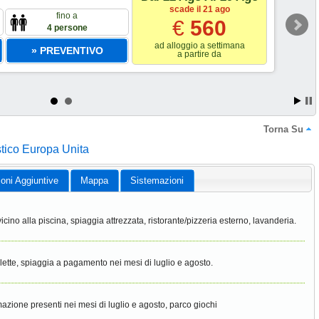
scade il 21 ago
fino a
€
560
4 persone
ad alloggio a settimana
» PREVENTIVO
a partire da
Torna Su
istico Europa Unita
ioni Aggiuntive
Mappa
Sistemazioni
vicino alla piscina, spiaggia attrezzata, ristorante/pizzeria esterno, lavanderia.
clette, spiaggia a pagamento nei mesi di luglio e agosto.
azione presenti nei mesi di luglio e agosto, parco giochi