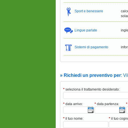
Sport e benessere
calc
sola
Lingue parlate
ingl
Sistemi di pagamento
info
» Richiedi un preventivo per
: V
*
seleziona il trattamento desiderato:
*
data arrivo:
*
data partenza:
*
*
il tuo nome:
*
il tuo cog