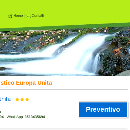
Home
|
Contatti
istico Europa Unita
Unita
Preventivo
)
94
- WhatsApp:
3513435694