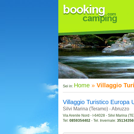
Home
»
Villaggio Tur
Sei in:
Villaggio Turistico Europa 
Silvi Marina (Teramo) - Abruzzo
Via Arenile Nord - I-64028 - Silvi Marina (TE
Tel:
0859354402
- Tel. Invernale:
35134356