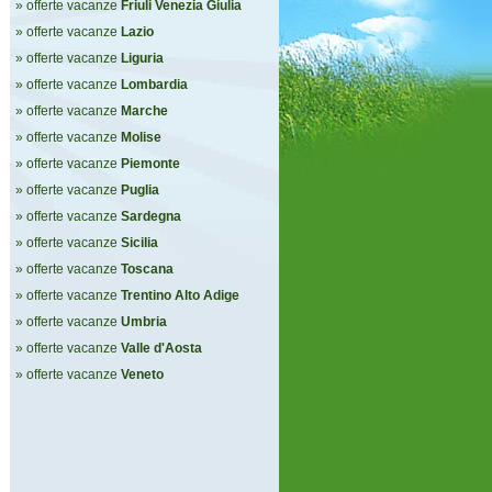
» offerte vacanze
Friuli Venezia Giulia
» offerte vacanze
Lazio
» offerte vacanze
Liguria
» offerte vacanze
Lombardia
» offerte vacanze
Marche
» offerte vacanze
Molise
» offerte vacanze
Piemonte
» offerte vacanze
Puglia
» offerte vacanze
Sardegna
» offerte vacanze
Sicilia
» offerte vacanze
Toscana
» offerte vacanze
Trentino Alto Adige
» offerte vacanze
Umbria
» offerte vacanze
Valle d'Aosta
» offerte vacanze
Veneto
RELAX DI SETTEMBRE
D