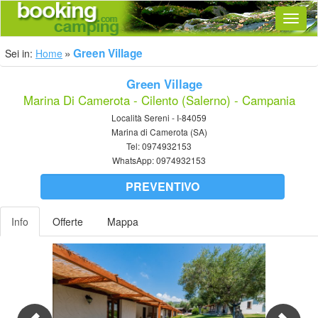
Navig
Green Village
Sei in:
Home
Green Village
Marina Di Camerota - Cilento (Salerno) - Campania
Località Sereni - I-84059
Marina di Camerota (SA)
Tel:
0974932153
WhatsApp:
0974932153
PREVENTIVO
Info
Offerte
Mappa
Previous
Nex