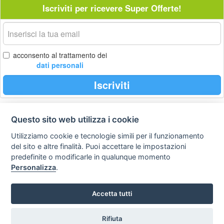
Iscriviti per ricevere Super Offerte!
La
tua
email
acconsento al trattamento dei
dati personali
Iscriviti
Questo sito web utilizza i cookie
Privacy
Avviso
Scrivici
policy
legale
Utilizziamo cookie e tecnologie simili per il funzionamento
del sito e altre finalità. Puoi accettare le impostazioni
Preferenze cookie
predefinite o modificarle in qualunque momento
Personalizza
.
Copyright © 2008
Accetta tutti
SVILUPPO TURISMO ITALIA S.r.L. unipersonale
P.IVA: 01665350433 - R.E.A. FM-195884 Via A. Costa, 2
63822 Porto San Giorgio (FM)
Rifiuta