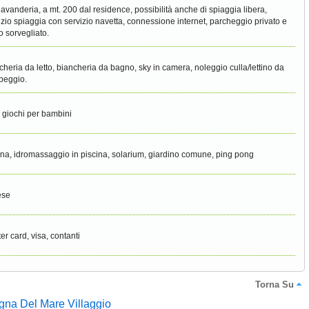
 lavanderia, a mt. 200 dal residence, possibilità anche di spiaggia libera,
izio spiaggia con servizio navetta, connessione internet, parcheggio privato e
o sorvegliato.
cheria da letto, biancheria da bagno, sky in camera, noleggio culla/lettino da
peggio.
 giochi per bambini
ina, idromassaggio in piscina, solarium, giardino comune, ping pong
ese
er card, visa, contanti
Torna Su
igna Del Mare Villaggio