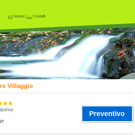
Home
|
Contatti
re Villaggio
mpania
Preventivo
27