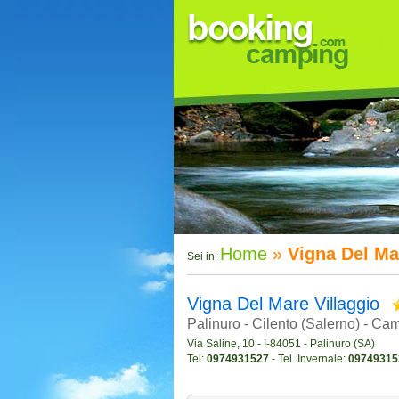
Home
»
Vigna Del Ma
Sei in:
Vigna Del Mare Villaggio
Palinuro - Cilento (Salerno) - Ca
Via Saline, 10 - I-84051 - Palinuro (SA)
Tel:
0974931527
- Tel. Invernale:
09749315