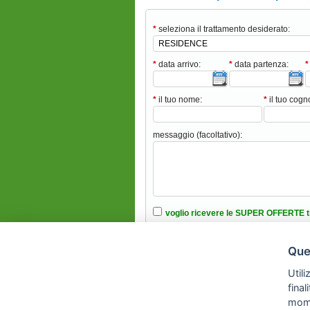
*
seleziona il trattamento desiderato:
*
data arrivo:
*
data partenza:
*
*
il tuo nome:
*
il tuo cog
messaggio (facoltativo):
voglio ricevere le SUPER OFFERTE t
ho intenzione di portare animali domes
Ques
ho letto e accettato le condizioni nell’i
Utili
fina
mom