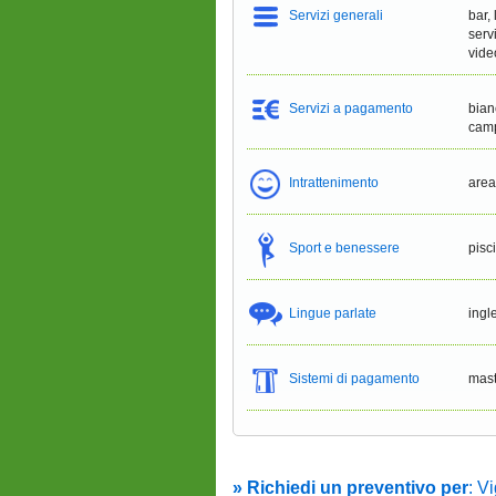
Servizi generali
bar,
serv
vide
Servizi a pagamento
bian
cam
Intrattenimento
area
Sport e benessere
pisc
Lingue parlate
ingl
Sistemi di pagamento
mast
» Richiedi un preventivo per
: V