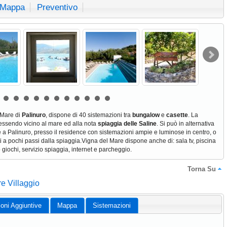
Mappa
Preventivo
 Mare di
Palinuro
, dispone di 40 sistemazioni tra
bungalow
e
casette
. La
, essendo vicino al mare ed alla nota
spiaggia delle Saline
. Si può in alternativa
e a Palinuro, presso il residence con sistemazioni ampie e luminose in centro, o
i a pochi passi dalla spiaggia.Vigna del Mare dispone anche di: sala tv, piscina
giochi, servizio spiaggia, internet e parcheggio.
Torna Su
e Villaggio
ioni Aggiuntive
Mappa
Sistemazioni