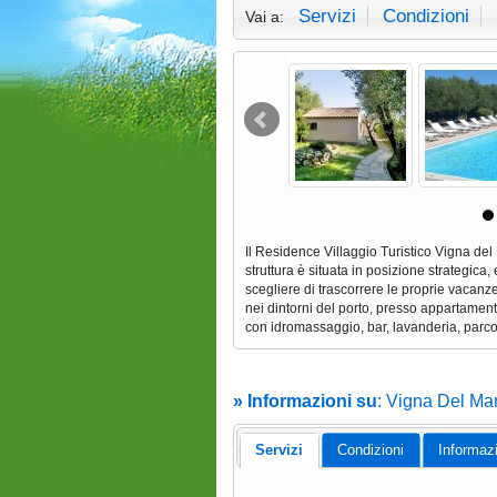
Servizi
Condizioni
Vai a:
Il Residence Villaggio Turistico Vigna del
struttura è situata in posizione strategica
scegliere di trascorrere le proprie vacanz
nei dintorni del porto, presso appartament
con idromassaggio, bar, lavanderia, parco 
» Informazioni su
: Vigna Del Mar
Servizi
Condizioni
Informaz