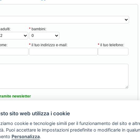
adulti:
*
bambini:
nome:
*
il tuo indirizzo e-mail:
*
il tuo telefono:
ramite newsletter
tici
to sito web utilizza i cookie
nformativa sulla privacy
zziamo cookie e tecnologie simili per il funzionamento del sito e altr
Torna Su
lità. Puoi accettare le impostazioni predefinite o modificarle in qual
ento
Personalizza
.