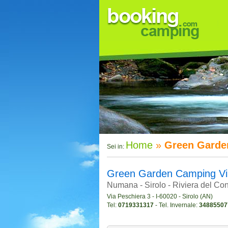
Home
»
Green Garde
Sei in:
Green Garden Camping Vi
Numana - Sirolo - Riviera del Co
Via Peschiera 3 - I-60020 - Sirolo (AN)
Tel:
0719331317
- Tel. Invernale:
34885507