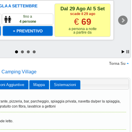
GLA A SETTEMBRE
Dal 29 Ago Al 5 Set
scade il 29 ago
fino a
€
69
4 persone
a persona a notte
» PREVENTIVO
a partire da
Torna Su
 Camping Village
ioni Aggiuntive
Mappa
Sistemazioni
orante, pizzeria, bar, parcheggio, spiaggia privata, navetta da/per la spiaggia,
gratuito con fibra, lavatrice a gettoni
de letto.