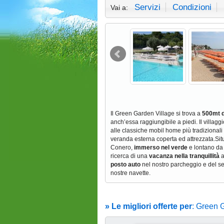
Servizi
Condizioni
Vai a:
Il Green Garden Village si trova a
500mt da
anch’essa raggiungibile a piedi. Il villag
alle classiche mobil home più tradizionali
veranda esterna coperta ed attrezzata.Situa
Conero,
immerso nel verde
e lontano da r
ricerca di una
vacanza nella tranquillità
a
posto auto
nel nostro parcheggio e del se
nostre navette.
» Le migliori offerte per
: Green 