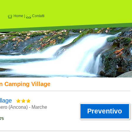
Home
|
Contatti
n Camping Village
llage
nero (Ancona) - Marche
Preventivo
75