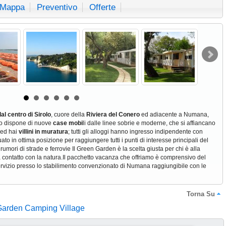
Mappa
Preventivo
Offerte
l centro di Sirolo
, cuore della
Riviera del Conero
ed adiacente a Numana,
gio dispone di nuove
case mobi
li dalle linee sobrie e moderne, che si affiancano
 ed hai
villini in muratura
; tutti gli alloggi hanno ingresso indipendente con
to in ottima posizione per raggiungere tutti i punti di interesse principali del
umori di strade e ferrovie Il Green Garden è la scelta giusta per chi è alla
 contatto con la natura.Il pacchetto vacanza che offriamo è comprensivo del
rvizio presso lo stabilimento convenzionato di Numana raggiungibile con le
Torna Su
Garden Camping Village