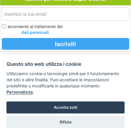
La
tua
email
acconsento al trattamento dei
dati personali
Iscriviti
Questo sito web utilizza i cookie
Privacy
Avviso
Scrivici
policy
legale
Utilizziamo cookie e tecnologie simili per il funzionamento
del sito e altre finalità. Puoi accettare le impostazioni
Preferenze cookie
predefinite o modificarle in qualunque momento
Personalizza
.
Copyright © 2008
Accetta tutti
SVILUPPO TURISMO ITALIA S.r.L. unipersonale
P.IVA: 01665350433 - R.E.A. FM-195884 Via A. Costa, 2
63822 Porto San Giorgio (FM)
Rifiuta
Tel. 0734 677208