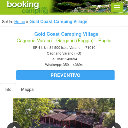
Navig
Gold Coast Camping Village
Sei in:
Home
Gold Coast Camping Village
Cagnano Varano - Gargano (Foggia) - Puglia
SP 41, km 34,500 Isola Varano - I-71010
Cagnano Varano (FG)
Tel:
3501143694
WhatsApp:
3501143694
PREVENTIVO
Info
Mappa
Previous
Nex