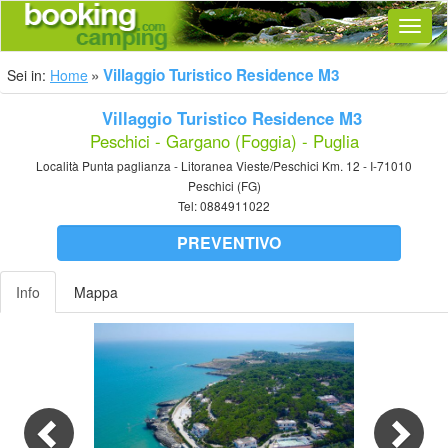
Navig
Villaggio Turistico Residence M3
Sei in:
Home
Villaggio Turistico Residence M3
Peschici - Gargano (Foggia) - Puglia
Località Punta paglianza - Litoranea Vieste/Peschici Km. 12 - I-71010
Peschici (FG)
Tel:
0884911022
PREVENTIVO
Info
Mappa
Previous
Nex