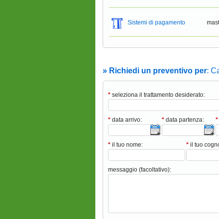
Sistemi di pagamento
mast
» Richiedi un preventivo per
: C
*
seleziona il trattamento desiderato:
*
data arrivo:
*
data partenza:
*
*
il tuo nome:
*
il tuo cog
messaggio (facoltativo):