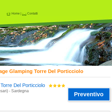
Home
|
Contatti
age Glamping Torre Del Porticciolo
Torre Del Porticciolo
ssari) - Sardegna
Preventivo