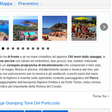
Mappa
Preventivo
olo ha
di fronte
a sé un mare cristallino ad appena
150 metri dalla spiaggia
, in
ue piscine
con sdraio ed ombrelloni, due jacuzzi, bar, market, ristorante,
mo un
variegato programma di intrattenimento
che comprende il mini club,
i di magia, fitness in piscina, intrattenimento serale e musica dal vivo, per
za con palcoscenico per la musica e gli spettacoli, a pochi passi dal mare.
lo di Alghero è inserito nello splendido contesto paesaggistico del
Parco
aggiungibile dall'aeroporto Alghero-Fertilia e da Porto Torres, nella cornice
ristico più importante della Riviera del Corallo.
Torna Su
age Glamping Torre Del Porticciolo