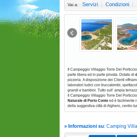
Servizi
Condizioni
Vai a:
Il Campeggio Villaggio Torre Del Porticci
parte libera ed in parte privata. Dotato di
d
pizzeria. A disposizione dei Clienti offria
laboratori ludici con truccabimbi, spettacol
grandi e bambini. Tutto sull’ ampia terraz
Il Campeggio Villaggio Torre Del Porticcio
Naturale di Porto Conte
ed è facilmente r
della suggestiva città di Alghero, centro tu
» Informazioni su
: Camping Vill