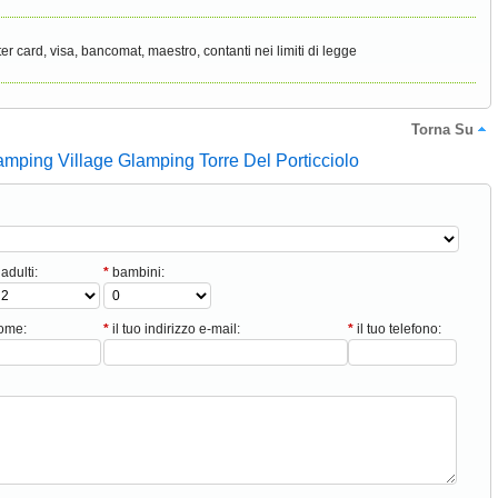
er card, visa, bancomat, maestro, contanti nei limiti di legge
Torna Su
amping Village Glamping Torre Del Porticciolo
adulti:
*
bambini:
nome:
*
il tuo indirizzo e-mail:
*
il tuo telefono: