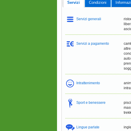
Servizi
Condizioni
Informaz
Servizi generali
rist
libe
asci
Servizi a pagamento
camb
attre
cond
auto
pren
sogg
Intrattenimento
anim
intr
Sport e benessere
pisc
mass
trek
Lingue parlate
ingl