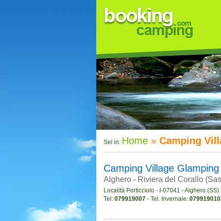
Home
»
Camping Vill
Sei in:
Camping Village Glamping 
Alghero - Riviera del Corallo (Sa
Località Porticciolo - I-07041 - Alghero (SS)
Tel:
079919007
- Tel. Invernale:
079919010