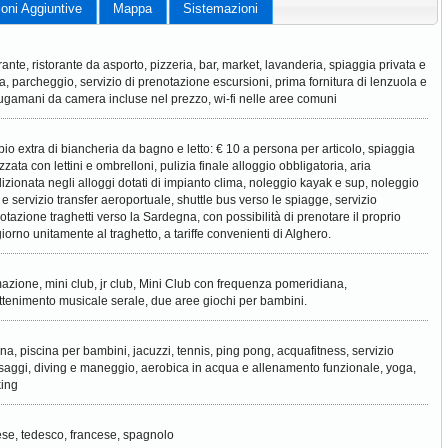
ioni Aggiuntive
Mappa
Sistemazioni
orante, ristorante da asporto, pizzeria, bar, market, lavanderia, spiaggia privata e
ra, parcheggio, servizio di prenotazione escursioni, prima fornitura di lenzuola e
ugamani da camera incluse nel prezzo, wi-fi nelle aree comuni
io extra di biancheria da bagno e letto: € 10 a persona per articolo, spiaggia
zzata con lettini e ombrelloni, pulizia finale alloggio obbligatoria, aria
izionata negli alloggi dotati di impianto clima, noleggio kayak e sup, noleggio
 e servizio transfer aeroportuale, shuttle bus verso le spiagge, servizio
otazione traghetti verso la Sardegna, con possibilità di prenotare il proprio
iorno unitamente al traghetto, a tariffe convenienti di Alghero.
azione, mini club, jr club, Mini Club con frequenza pomeridiana,
attenimento musicale serale, due aree giochi per bambini.
ina, piscina per bambini, jacuzzi, tennis, ping pong, acquafitness, servizio
aggi, diving e maneggio, aerobica in acqua e allenamento funzionale, yoga,
king
ese, tedesco, francese, spagnolo